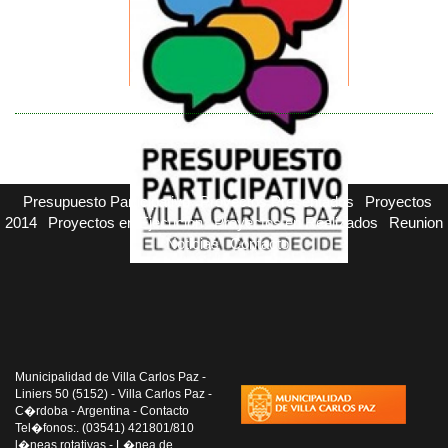
Presupuesto Participativo
Proyectos Presentados
Proyectos
2014
Proyectos en Ejecucion
Proyectos en Realizados
Reunion
Noticias
Contacto
Municipalidad de Villa Carlos Paz -
Liniers 50 (5152) - Villa Carlos Paz -
C�rdoba - Argentina - Contacto
Tel�fonos:. (03541) 421801/810
l�neas rotativas - L�nea de