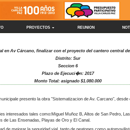
VO
PROYECTOS
REUNION
NOT
al en Av Cárcano, finalizar con el proyecto del cantero central d
Distrito: Sur
Seccion 6
Plazo de Ejecuci�n: 2017
Monto Total: asignado $1.080.000
municipale presento la obra "Sistematizacion de Av. Carcano", desde c
nales interesados tales como:Miguel Muñoz B, Altos de San Pedro, La
ares de Las Ensenadas, Playas de Oro y El Canal.
idad de mejorar la seguridad vial, tanto de peatones como automovilist