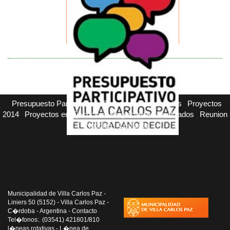
Presupuesto Participativo
Proyectos Presentados
Proyectos
2014
Proyectos en Ejecucion
Proyectos en Realizados
Reunion
Noticias
Contacto
Municipalidad de Villa Carlos Paz -
Liniers 50 (5152) - Villa Carlos Paz -
C�rdoba - Argentina - Contacto
Tel�fonos:. (03541) 421801/810
l�neas rotativas - L�nea de