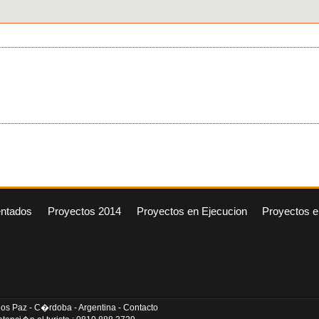
entados
Proyectos 2014
Proyectos en Ejecucion
Proyectos e
arlos Paz - C�rdoba - Argentina - Contacto