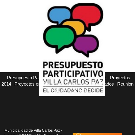
Presupuesto Participativo
Proyectos Presentados
Proyectos
2014
Proyectos en Ejecucion
Proyectos en Realizados
Reunion
Noticias
Contacto
Municipalidad de Villa Carlos Paz -