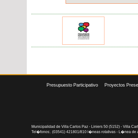
Presupuesto Participativo
Proyectos Pres
Municipalidad de Villa Carlos Paz - Liniers 50 (5152) - Villa C
Tel�fonos:. (03541) 421801/810 l�neas rotativas - L�nea de a