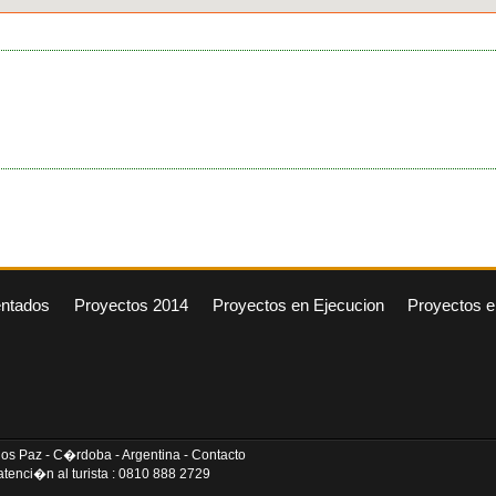
entados
Proyectos 2014
Proyectos en Ejecucion
Proyectos e
arlos Paz - C�rdoba - Argentina - Contacto
tenci�n al turista : 0810 888 2729