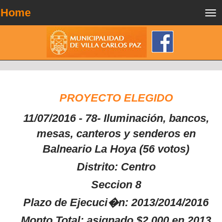
Home
Tog
nav
PROYECTO ELEGIDO
11/07/2016 - 78- Iluminación, bancos,
mesas, canteros y senderos en
Balneario La Hoya (56 votos)
Distrito: Centro
Seccion 8
Plazo de Ejecuci�n: 2013/2014/2016
Monto Total: asignado $2.000 en 2013