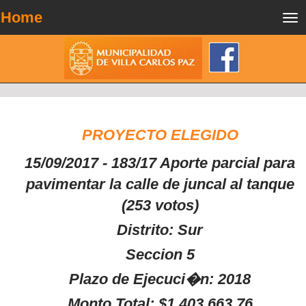
Home
Tog
nav
PROYECTO ELEGIDO
15/09/2017 - 183/17 Aporte parcial para
pavimentar la calle de juncal al tanque
(253 votos)
Distrito: Sur
Seccion 5
Plazo de Ejecuci�n: 2018
Monto Total: $1.403.663,76