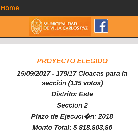
Home
Tog
nav
PROYECTO ELEGIDO
15/09/2017 - 179/17 Cloacas para la
sección (135 votos)
Distrito: Este
Seccion 2
Plazo de Ejecuci�n: 2018
Monto Total: $ 818.803,86