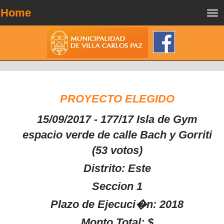
Home
Tog
nav
PROYECTO ELEGIDO
15/09/2017 - 177/17 Isla de Gym
espacio verde de calle Bach y Gorriti
(53 votos)
Distrito: Este
Seccion 1
Plazo de Ejecuci�n: 2018
Monto Total: $