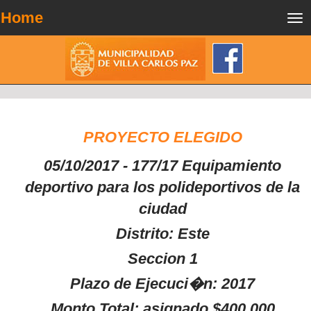
Home
Tog
nav
PROYECTO ELEGIDO
05/10/2017 - 177/17 Equipamiento
deportivo para los polideportivos de la
ciudad
Distrito: Este
Seccion 1
Plazo de Ejecuci�n: 2017
Monto Total: asignado $400.000