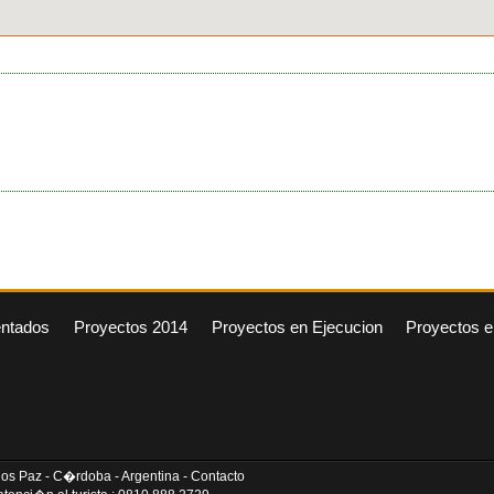
entados
Proyectos 2014
Proyectos en Ejecucion
Proyectos e
arlos Paz - C�rdoba - Argentina - Contacto