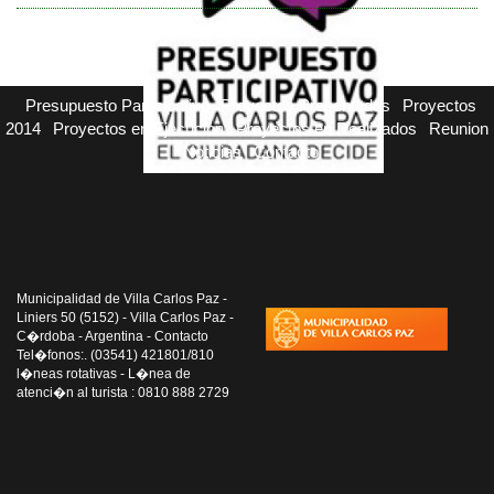
Presupuesto Participativo
Proyectos Presentados
Proyectos
2014
Proyectos en Ejecucion
Proyectos en Realizados
Reunion
Noticias
Contacto
Municipalidad de Villa Carlos Paz -
Liniers 50 (5152) - Villa Carlos Paz -
C�rdoba - Argentina - Contacto
Tel�fonos:. (03541) 421801/810
l�neas rotativas - L�nea de
atenci�n al turista : 0810 888 2729