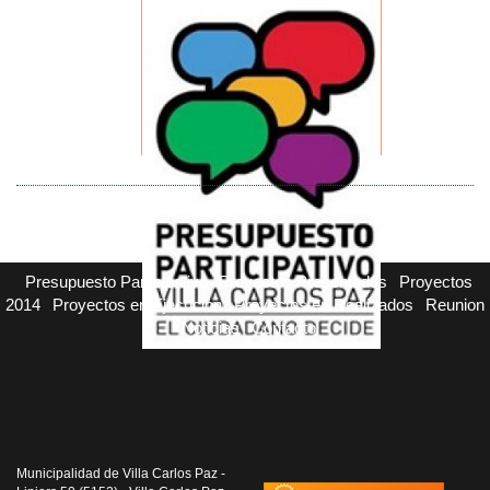
Presupuesto Participativo
Proyectos Presentados
Proyectos
2014
Proyectos en Ejecucion
Proyectos en Realizados
Reunion
Noticias
Contacto
Municipalidad de Villa Carlos Paz -