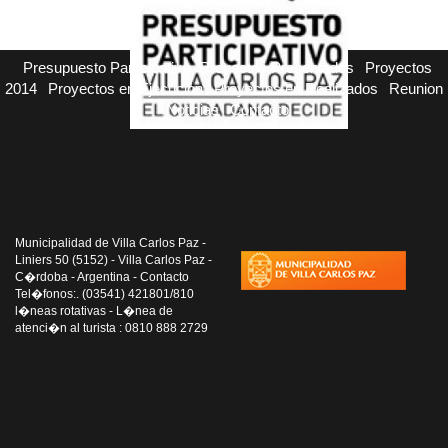
Presupuesto Participativo
Proyectos Presentados
Proyectos
2014
Proyectos en Ejecucion
Proyectos en Realizados
Reunion
Noticias
Contacto
Municipalidad de Villa Carlos Paz -
Liniers 50 (5152) - Villa Carlos Paz -
C�rdoba - Argentina - Contacto
Tel�fonos:. (03541) 421801/810
l�neas rotativas - L�nea de
atenci�n al turista : 0810 888 2729