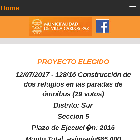
Home
Tog
nav
PROYECTO ELEGIDO
12/07/2017 - 128/16 Construcción de
dos refugios en las paradas de
ómnibus (29 votos)
Distrito: Sur
Seccion 5
Plazo de Ejecuci�n: 2016
Monto Total: asignado$85.000