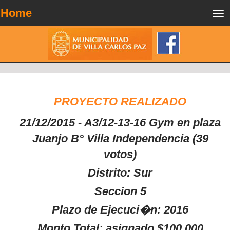
Home
Tog
nav
PROYECTO REALIZADO
21/12/2015 - A3/12-13-16 Gym en plaza
Juanjo B° Villa Independencia (39
votos)
Distrito: Sur
Seccion 5
Plazo de Ejecuci�n: 2016
Monto Total: asignado $100.000