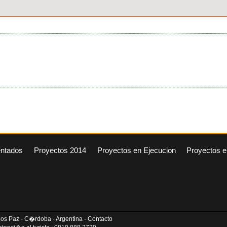
entados
Proyectos 2014
Proyectos en Ejecucion
Proyectos e
arlos Paz - C�rdoba - Argentina - Contacto