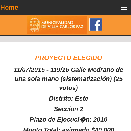
Home
Tog
nav
PROYECTO ELEGIDO
11/07/2016 - 119/16 Calle Medrano de
una sola mano (sistematización) (25
votos)
Distrito: Este
Seccion 2
Plazo de Ejecuci�n: 2016
Monto Total: asignado $40.000