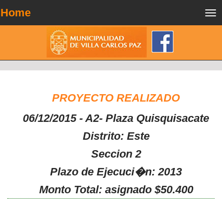
Home
Tog
nav
PROYECTO REALIZADO
06/12/2015 - A2- Plaza Quisquisacate
Distrito: Este
Seccion 2
Plazo de Ejecuci�n: 2013
Monto Total: asignado $50.400